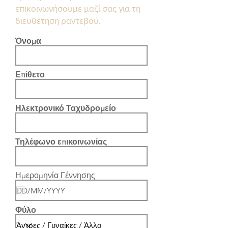
επικοινωνήσουμε μαζί σας για τη
διευθέτηση ραντεβού.
Όνομα
Επίθετο
Ηλεκτρονικό Ταχυδρομείο
Τηλέφωνο επικοινωνίας
r
Ημερομηνία Γέννησης
*
e
q
u
i
Φύλο
r
e